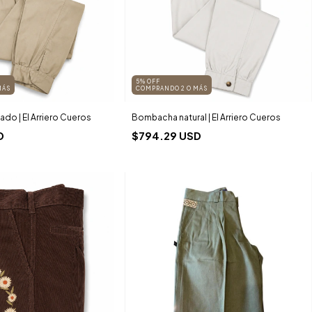
5% OFF
MÁS
COMPRANDO 2 O MÁS
o | El Arriero Cueros
Bombacha natural | El Arriero Cueros
D
$794.29 USD