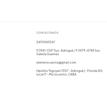
CONTACTÁNOS
541139411347
11 3941-1347 Suc. Adrogué / 11 3479-4784 Suc.
Galería Guemes
elarrierocueros@gmail.com
Hipólito Yrigoyen 13157 - Adrogué | - Florida 165,
local 17 - Microcentro, CABA