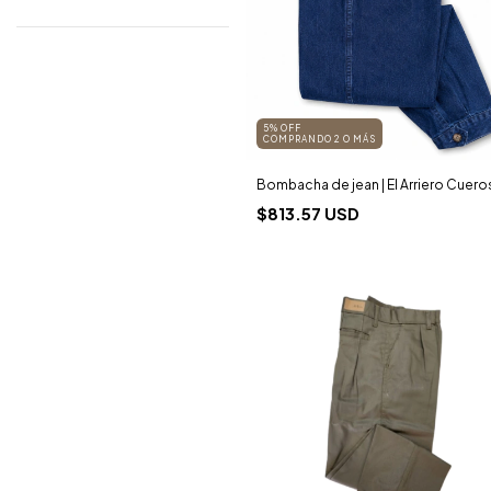
5% OFF
COMPRANDO 2 O MÁS
Bombacha de jean | El Arriero Cuero
$813.57 USD