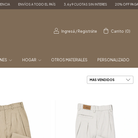
TODO EL PAÍS
3, 6 y 9 CUOTAS SIN INTERES
20% OFF PAGANDO POR TRANSFERE
Ingresá
/
Registráte
Carrito
(
0
)
ONES
HOGAR
OTROS MATERIALES
PERSONALIZADO