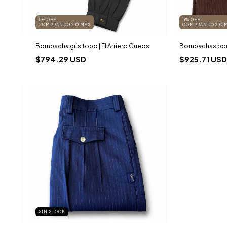
5% OFF
5% OFF
COMPRANDO 2 O MÁS
COMPRANDO 2 O 
Bombacha gris topo | El Arriero Cueos
Bombachas bor
$794.29 USD
$925.71 USD
SIN STOCK