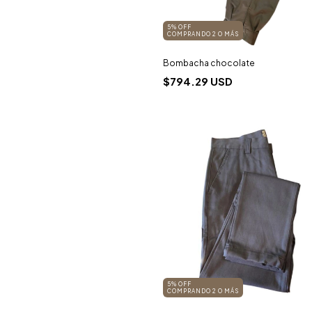
5% OFF
COMPRANDO 2 O MÁS
Bombacha chocolate
$794.29 USD
5% OFF
COMPRANDO 2 O MÁS