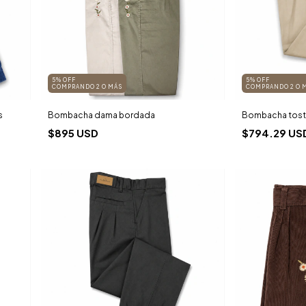
5% OFF
5% OFF
COMPRANDO 2 O MÁS
COMPRANDO 2 O 
s
Bombacha dama bordada
Bombacha tostad
$895 USD
$794.29 US