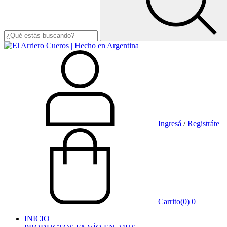
Ingresá
/
Registráte
Carrito
(
0
)
0
INICIO