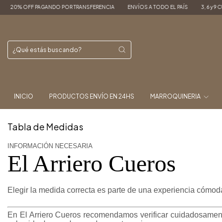
R TRANSFERENCIA
ENVÍOS A TODO EL PAÍS
3, 6 y 9 CUOTAS SIN INTERES
20
INICIO
PRODUCTOS ENVÍO EN 24HS
MARROQUINERIA
Tabla de Medidas
INFORMACIÓN NECESARIA
El Arriero Cueros
Elegir la medida correcta es parte de una experiencia cómo
En El Arriero Cueros recomendamos verificar cuidadosament