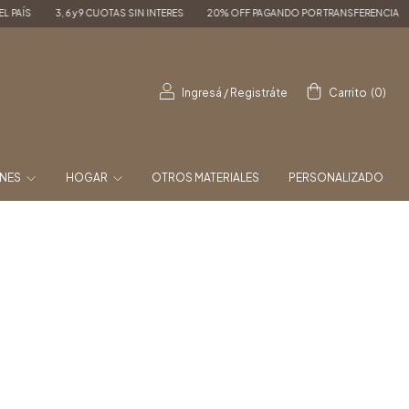
 SIN INTERES
20% OFF PAGANDO POR TRANSFERENCIA
ENVÍOS A TODO EL PAÍS
Ingresá
/
Registráte
Carrito
(
0
)
ONES
HOGAR
OTROS MATERIALES
PERSONALIZADO