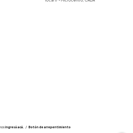
local 17 - Microcentro, CABA
mos
ingresá acá.
/
Botón de arrepentimiento