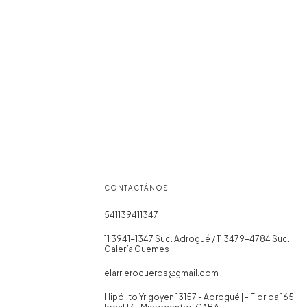
CONTACTÁNOS
541139411347
11 3941-1347 Suc. Adrogué / 11 3479-4784 Suc.
Galería Guemes
elarrierocueros@gmail.com
Hipólito Yrigoyen 13157 - Adrogué | - Florida 165,