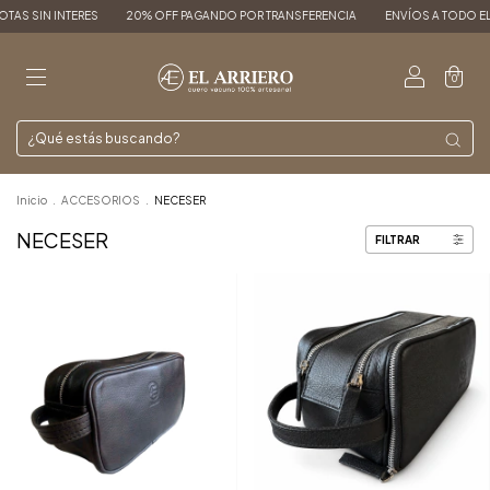
TAS SIN INTERES
20% OFF PAGANDO POR TRANSFERENCIA
ENVÍOS A TODO EL P
0
Inicio
.
ACCESORIOS
.
NECESER
NECESER
FILTRAR