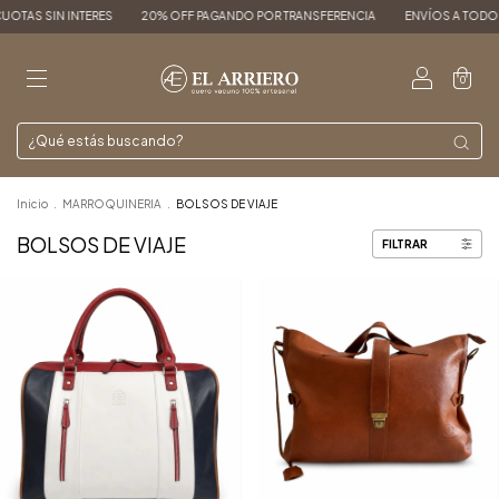
N INTERES
20% OFF PAGANDO POR TRANSFERENCIA
ENVÍOS A TODO EL PAÍS
0
Inicio
.
MARROQUINERIA
.
BOLSOS DE VIAJE
BOLSOS DE VIAJE
FILTRAR