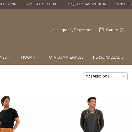
ENVÍOS A TODO EL PAÍS
3, 6 y 9 CUOTAS SIN INTERES
20% OFF PAGANDO POR T
Ingresá
/
Registráte
Carrito
(
0
)
ONES
HOGAR
OTROS MATERIALES
PERSONALIZADO