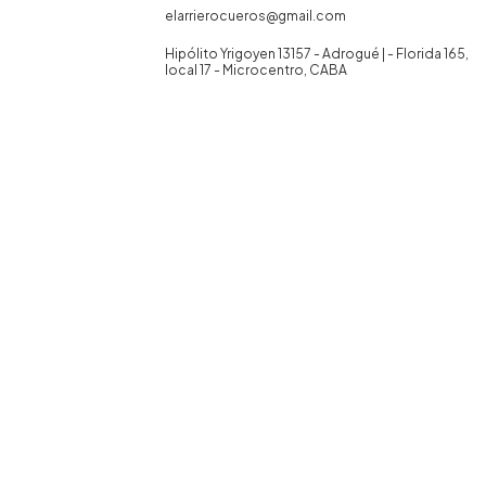
elarrierocueros@gmail.com
Hipólito Yrigoyen 13157 - Adrogué | - Florida 165,
local 17 - Microcentro, CABA