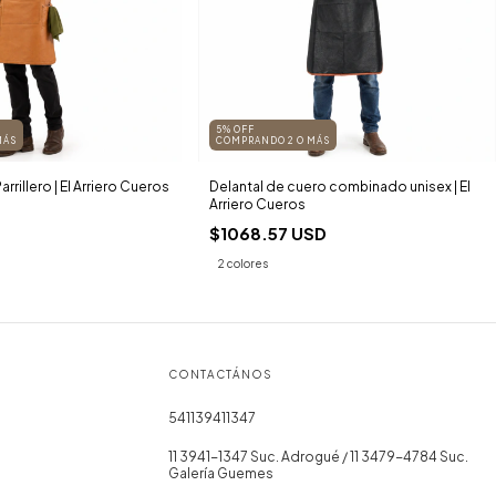
5% OFF
MÁS
COMPRANDO 2 O MÁS
rrillero | El Arriero Cueros
Delantal de cuero combinado unisex | El
Arriero Cueros
$1068.57 USD
2 colores
CONTACTÁNOS
541139411347
11 3941-1347 Suc. Adrogué / 11 3479-4784 Suc.
Galería Guemes