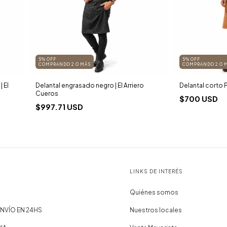
5% OFF
5% OFF
COMPRANDO 2 O MÁS
COMPRANDO 2 O 
| El
Delantal engrasado negro | El Arriero
Delantal corto Pa
Cueros
$700 USD
$997.71 USD
LINKS DE INTERÉS
Quiénes somos
NVÍO EN 24HS
Nuestros locales