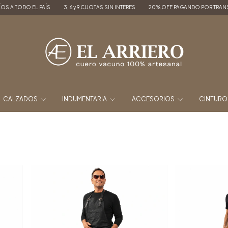
AÍS
3, 6 y 9 CUOTAS SIN INTERES
20% OFF PAGANDO POR TRANSFERENCIA
CALZADOS
INDUMENTARIA
ACCESORIOS
CINTUR