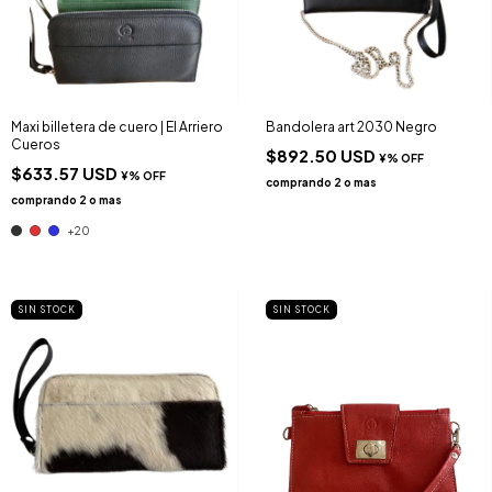
Maxi billetera de cuero | El Arriero
Bandolera art 2030 Negro
Cueros
$892.50 USD
$633.57 USD
+20
SIN STOCK
SIN STOCK