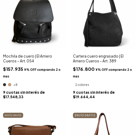
Mochila de cuero | El Arriero
Cartera cuero engrasado | El
Cueros – Art. 054
Arriero Cueros – Art. 389
$157.935
$176.800
+8
2 colores
9
cuotas sin interés de
9
cuotas sin interés de
$17.548,33
$19.644,44
ENVÍO GRATIS
ENVÍO GRATIS