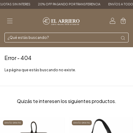
CUOTAS SIN INTERES
20% OFF PAGANDO POR TRANSFERENCIA
ENVÍOS A TODO EL
0
Error - 404
La página que estás buscando no existe.
Quizás te interesen los siguientes productos.
ENVÍO GRATIS
ENVÍO GRATIS