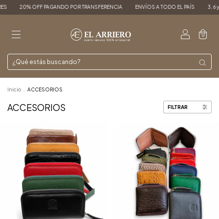
 PAGANDO POR TRANSFERENCIA
ENVÍOS A TODO EL PAÍS
3, 6 y 9 CUOTAS SIN 
0
Inicio
.
ACCESORIOS
ACCESORIOS
FILTRAR