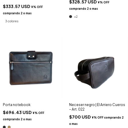
$328.57 USD
$333.57 USD
+2
3 colores
Porta notebook
Neceser negro | El Arriero Cueros
– Art. 022
$696.43 USD
$700 USD