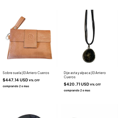
Sobre suela | El Arriero Cueros
Dije asta y alpaca | El Arriero
Cueros
$447.14 USD
$420.71 USD