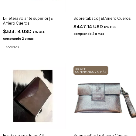
Billetera volante superior | El
Sobre tabaco | El Arriero Cueros
Arriero Cueros
$447.14 USD
$333.14 USD
7 colores
5% OFF
COMPRANDO 2 O MÁS
Funda de cuaderno A4
Sobre peltre | El Arriero Cueros