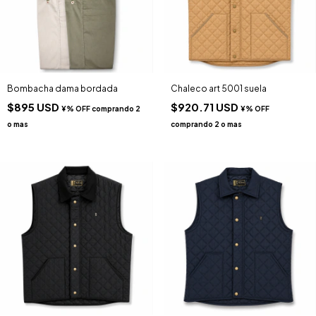
Bombacha dama bordada
Chaleco art 5001 suela
$895 USD
$920.71 USD