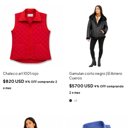
Chaleco art 1001 rojo
Gamulan corto negro | El Arriero
Cueros
$820 USD
$5700 USD
+1