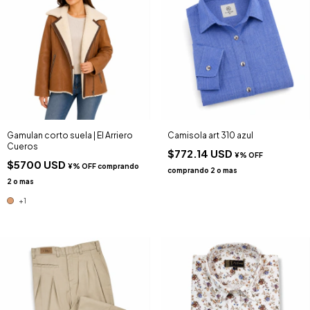
Gamulan corto suela | El Arriero
Camisola art 310 azul
Cueros
$772.14 USD
$5700 USD
+1