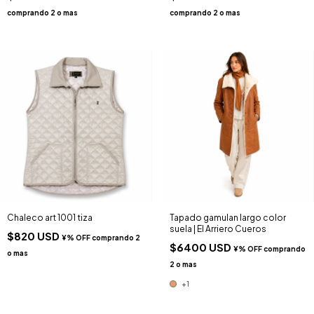
Chaleco art 1001 tiza
Tapado gamulan largo color
suela | El Arriero Cueros
$820 USD
$6400 USD
+1