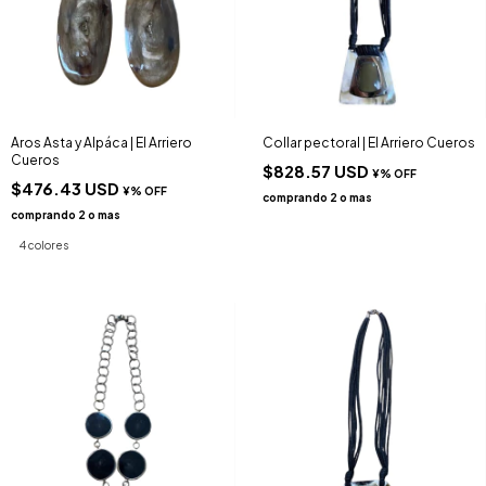
Aros Asta y Alpáca | El Arriero
Collar pectoral | El Arriero Cueros
Cueros
$828.57 USD
$476.43 USD
4 colores