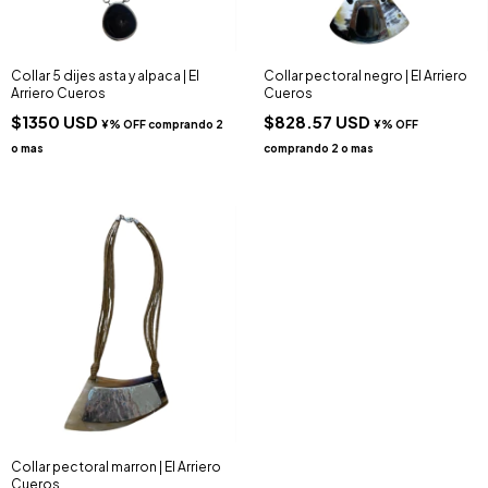
Collar 5 dijes asta y alpaca | El
Collar pectoral negro | El Arriero
Arriero Cueros
Cueros
$1350 USD
$828.57 USD
Collar pectoral marron | El Arriero
Cueros