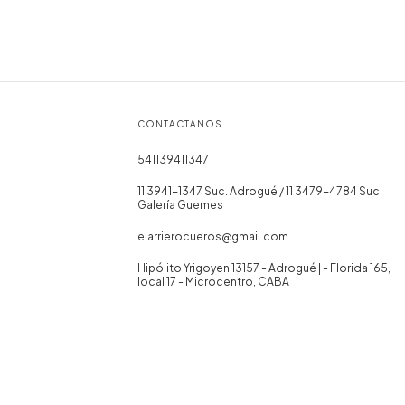
CONTACTÁNOS
541139411347
11 3941-1347 Suc. Adrogué / 11 3479-4784 Suc.
Galería Guemes
elarrierocueros@gmail.com
Hipólito Yrigoyen 13157 - Adrogué | - Florida 165,
local 17 - Microcentro, CABA