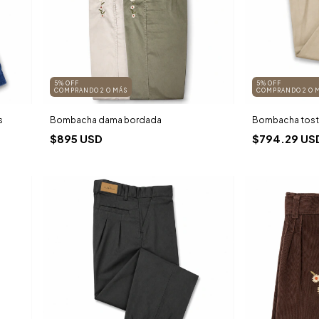
5% OFF
5% OFF
COMPRANDO 2 O MÁS
COMPRANDO 2 O 
s
Bombacha dama bordada
Bombacha tostad
$895 USD
$794.29 US