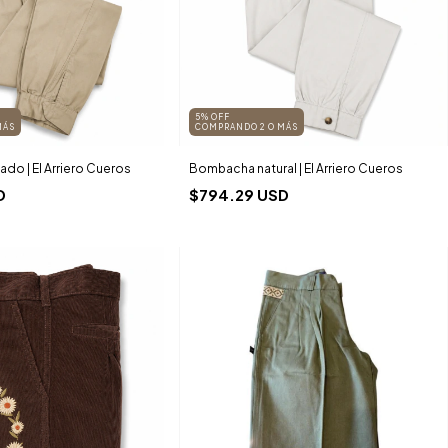
5% OFF
MÁS
COMPRANDO 2 O MÁS
o | El Arriero Cueros
Bombacha natural | El Arriero Cueros
D
$794.29 USD