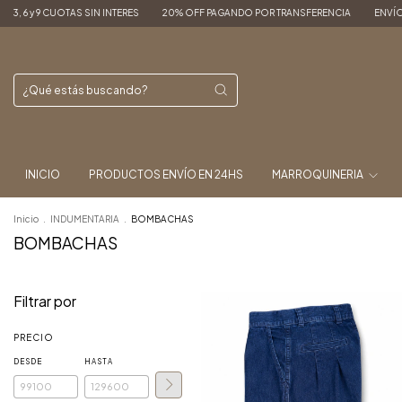
N INTERES
20% OFF PAGANDO POR TRANSFERENCIA
ENVÍOS A TODO EL PAÍS
INICIO
PRODUCTOS ENVÍO EN 24HS
MARROQUINERIA
Inicio
.
INDUMENTARIA
.
BOMBACHAS
BOMBACHAS
Filtrar por
PRECIO
DESDE
HASTA