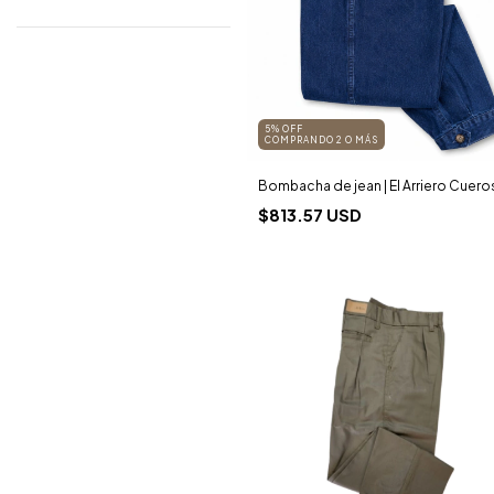
5% OFF
COMPRANDO 2 O MÁS
Bombacha de jean | El Arriero Cuero
$813.57 USD