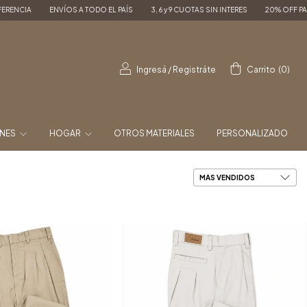
 A TODO EL PAÍS
3, 6 y 9 CUOTAS SIN INTERES
20% OFF PAGANDO POR TRANSFE
Ingresá
/
Registráte
Carrito
(
0
)
ONES
HOGAR
OTROS MATERIALES
PERSONALIZADO