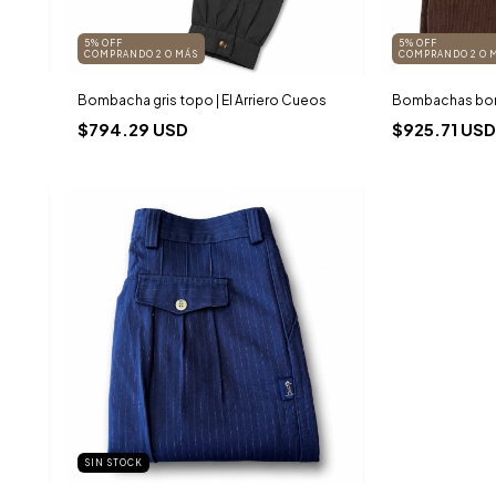
5% OFF
5% OFF
COMPRANDO 2 O MÁS
COMPRANDO 2 O 
Bombacha gris topo | El Arriero Cueos
Bombachas bor
$794.29 USD
$925.71 USD
SIN STOCK