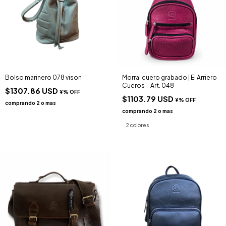
Bolso marinero 078 vison
Morral cuero grabado | El Arriero
Cueros – Art. 048
$1307.86 USD
$1103.79 USD
2 colores