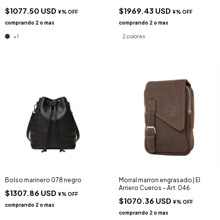
$1077.50 USD
$1969.43 USD
+1
2 colores
Bolso marinero 078 negro
Morral marron engrasado | El
Arriero Cueros – Art. 046
$1307.86 USD
$1070.36 USD