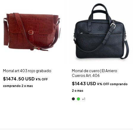
Morral art 403 rojo grabado
Morral de cuero | El Arriero
Cueros Art. 406
$1474.50 USD
$1443 USD
+1