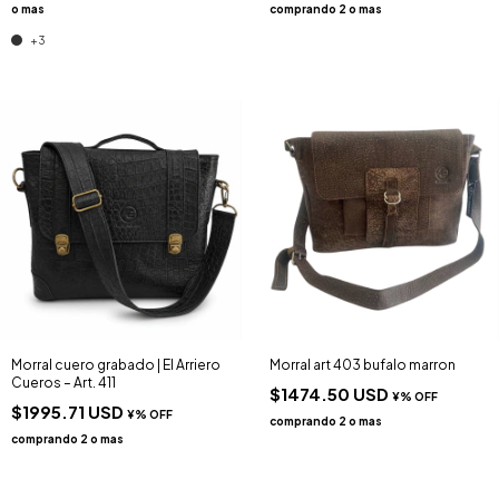
+3
Morral cuero grabado | El Arriero
Morral art 403 bufalo marron
Cueros – Art. 411
$1474.50 USD
$1995.71 USD