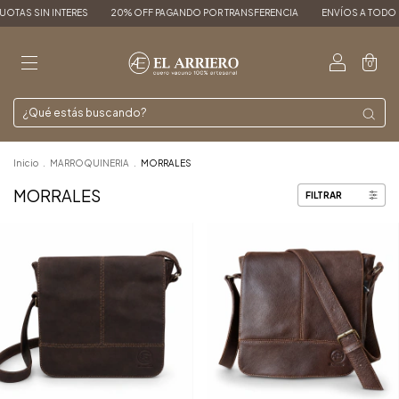
ERES
20% OFF PAGANDO POR TRANSFERENCIA
ENVÍOS A TODO EL PAÍS
3, 6
0
Inicio
.
MARROQUINERIA
.
MORRALES
MORRALES
FILTRAR