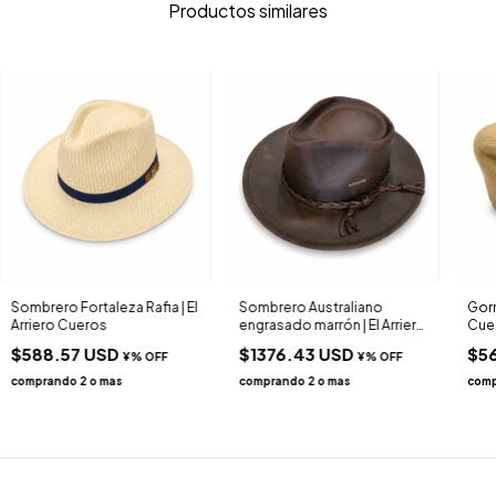
Productos similares
Sombrero Fortaleza Rafia | El
Sombrero Australiano
Gorr
Arriero Cueros
engrasado marrón | El Arriero
Cue
Cueros
$588.57 USD
$1376.43 USD
$5