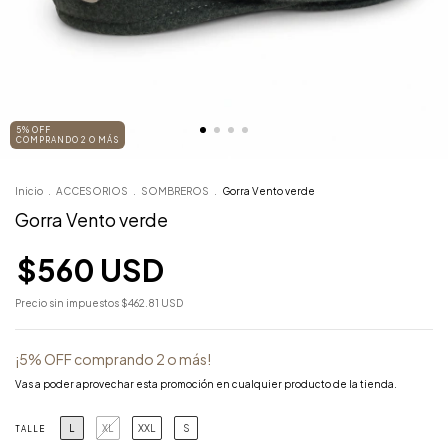
5% OFF
COMPRANDO 2 O MÁS
Inicio
.
ACCESORIOS
.
SOMBREROS
.
Gorra Vento verde
Gorra Vento verde
$560 USD
Precio sin impuestos
$462.81 USD
¡5% OFF comprando 2 o más!
Vas a poder aprovechar esta promoción en cualquier producto de la tienda.
L
XL
XXL
S
TALLE