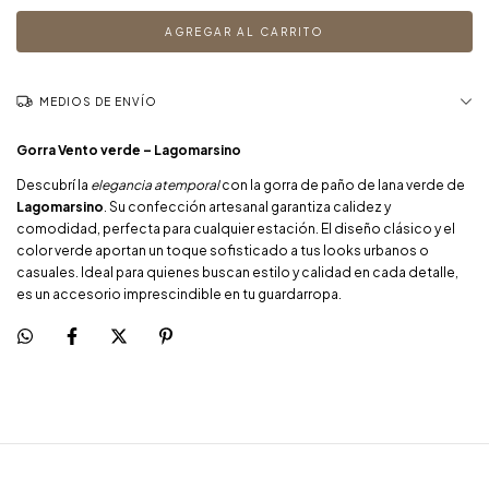
MEDIOS DE ENVÍO
Gorra Vento verde – Lagomarsino
Descubrí la
elegancia atemporal
con la gorra de paño de lana verde de
Lagomarsino
. Su confección artesanal garantiza calidez y
comodidad, perfecta para cualquier estación. El diseño clásico y el
color verde aportan un toque sofisticado a tus looks urbanos o
casuales. Ideal para quienes buscan estilo y calidad en cada detalle,
es un accesorio imprescindible en tu guardarropa.