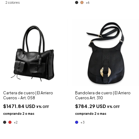
2 colores
+6
Cartera de cuero | El Arriero
Bandolera de cuero | El Arriero
Cueros – Art. 058
Cueros Art. 310
$1471.84 USD
$784.29 USD
+2
+3