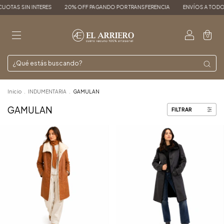
N INTERES
20% OFF PAGANDO POR TRANSFERENCIA
ENVÍOS A TODO EL PAÍS
0
Inicio
.
INDUMENTARIA
.
GAMULAN
GAMULAN
FILTRAR