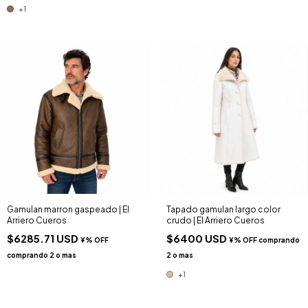
+1
Gamulan marron gaspeado | El
Tapado gamulan largo color
Arriero Cueros
crudo | El Arriero Cueros
$6285.71 USD
$6400 USD
+1