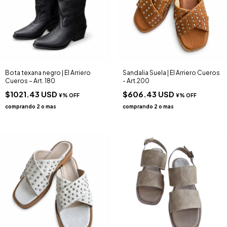
Bota texana negro | El Arriero
Sandalia Suela | El Arriero Cueros
Cueros – Art. 180
- Art.200
$1021.43 USD
$606.43 USD