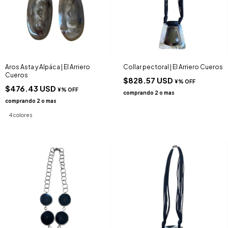
Aros Asta y Alpáca | El Arriero
Collar pectoral | El Arriero Cueros
Cueros
$828.57 USD
$476.43 USD
4 colores