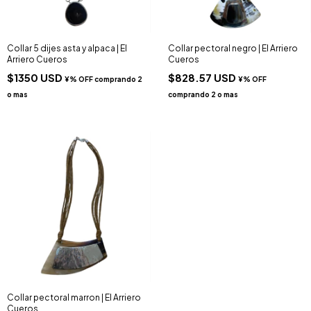
Collar 5 dijes asta y alpaca | El
Collar pectoral negro | El Arriero
Arriero Cueros
Cueros
$1350 USD
$828.57 USD
Collar pectoral marron | El Arriero
Cueros