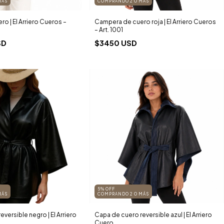
MÁS
COMPRANDO 2 O MÁS
o | El Arriero Cueros –
Campera de cuero roja | El Arriero Cueros
– Art. 1001
SD
$3450 USD
5% OFF
MÁS
COMPRANDO 2 O MÁS
versible negro | El Arriero
Capa de cuero reversible azul | El Arriero
Cuero