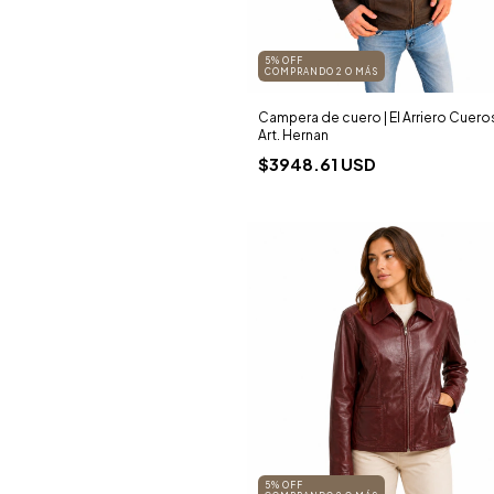
5% OFF
COMPRANDO 2 O MÁS
Campera de cuero | El Arriero Cuero
Art. Hernan
$3948.61 USD
5% OFF