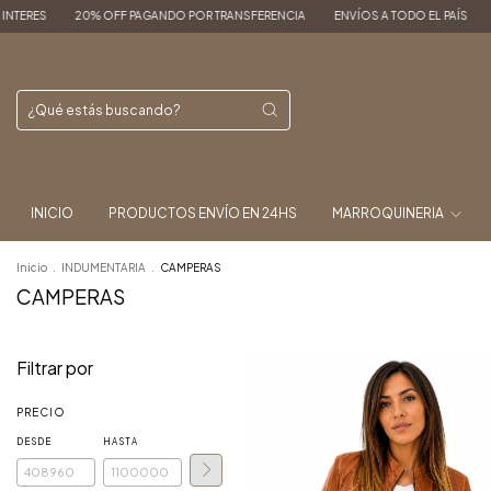
 OFF PAGANDO POR TRANSFERENCIA
ENVÍOS A TODO EL PAÍS
3, 6 y 9 CUOTAS 
INICIO
PRODUCTOS ENVÍO EN 24HS
MARROQUINERIA
Inicio
.
INDUMENTARIA
.
CAMPERAS
CAMPERAS
Filtrar por
PRECIO
DESDE
HASTA