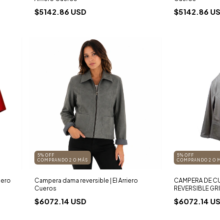
$5142.86 USD
$5142.86 U
5% OFF
5% OFF
COMPRANDO 2 O MÁS
COMPRANDO 2 O 
iero
Campera dama reversible | El Arriero
CAMPERA DE C
Cueros
REVERSIBLE GR
$6072.14 USD
$6072.14 U