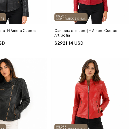
5% OFF
MÁS
COMPRANDO 2 O MÁS
o | El Arriero Cueros –
Campera de cuero | El Arriero Cueros –
Art. Sofia
SD
$2921.14 USD
5% OFF