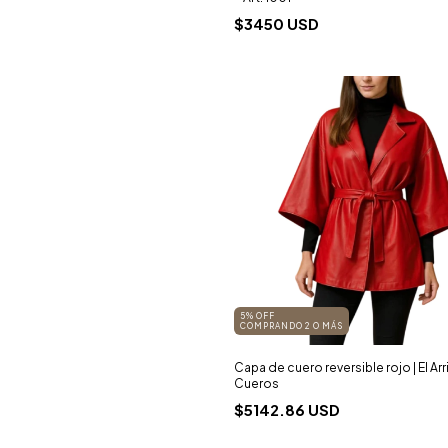
$3450 USD
5% OFF
COMPRANDO 2 O MÁS
Capa de cuero reversible rojo | El Arr
Cueros
$5142.86 USD