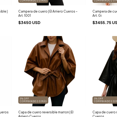
COMPRANDO 2 O MÁS
COMPRANDO 2 O 
ble |
Campera de cuero | El Arriero Cueros –
Campera de cuer
Art. 1001
Art. Gi
$3450 USD
$3455.75 U
5% OFF
5% OFF
COMPRANDO 2 O MÁS
COMPRANDO 2 O 
Cueros
Capa de cuero reversible marron | El
Capa de cuero re
Arriero Cueros
Cueros