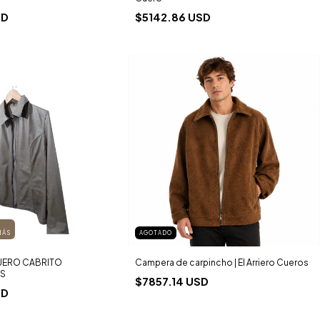
SD
$5142.86 USD
MÁS
AGOTADO
UERO CABRITO
Campera de carpincho | El Arriero Cueros
IS
$7857.14 USD
SD