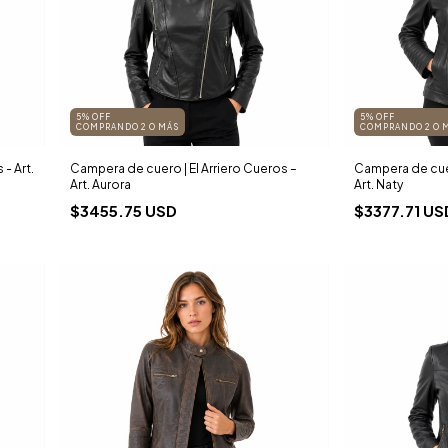
5% OFF
5% OFF
COMPRANDO 2 O MÁS
COMPRANDO 2 O 
- Art.
Campera de cuero | El Arriero Cueros –
Campera de cuer
Art. Aurora
Art. Naty
$3455.75 USD
$3377.71 US