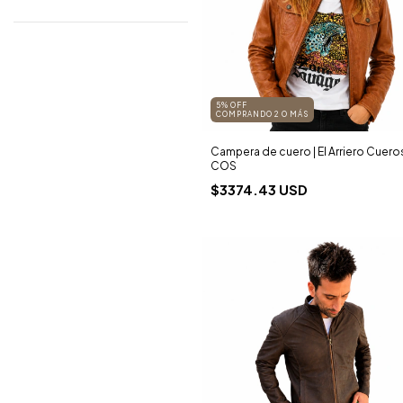
5% OFF
COMPRANDO 2 O MÁS
Campera de cuero | El Arriero Cueros 
COS
$3374.43 USD