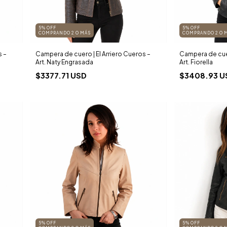
5% OFF
5% OFF
COMPRANDO 2 O MÁS
COMPRANDO 2 O 
s –
Campera de cuero | El Arriero Cueros –
Campera de cuer
Art. Naty Engrasada
Art. Fiorella
$3377.71 USD
$3408.93 U
5% OFF
5% OFF