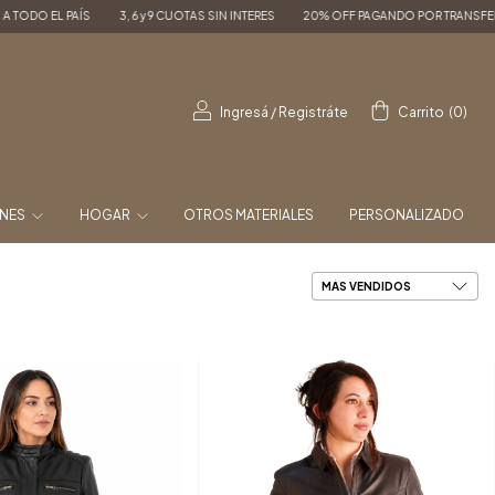
3, 6 y 9 CUOTAS SIN INTERES
20% OFF PAGANDO POR TRANSFERENCIA
ENVÍ
Ingresá
/
Registráte
Carrito
(
0
)
ONES
HOGAR
OTROS MATERIALES
PERSONALIZADO