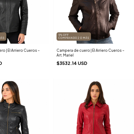
5% OFF
MÁS
COMPRANDO 2 O MÁS
o | El Arriero Cueros –
Campera de cuero | El Arriero Cueros –
Art. Mariel
D
$3532.14 USD