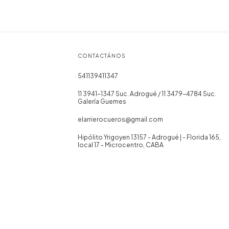
CONTACTÁNOS
541139411347
11 3941-1347 Suc. Adrogué / 11 3479-4784 Suc.
Galería Guemes
elarrierocueros@gmail.com
Hipólito Yrigoyen 13157 - Adrogué | - Florida 165,
local 17 - Microcentro, CABA