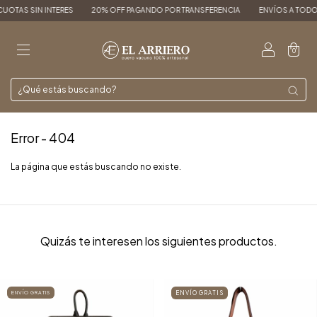
CUOTAS SIN INTERES
20% OFF PAGANDO POR TRANSFERENCIA
ENVÍOS A TODO E
0
Error - 404
La página que estás buscando no existe.
Quizás te interesen los siguientes productos.
ENVÍO GRATIS
ENVÍO GRATIS