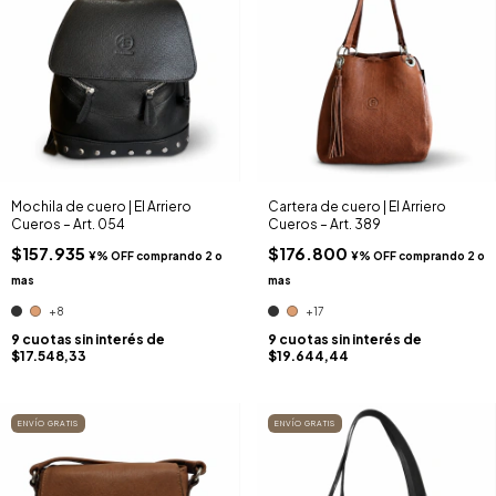
Mochila de cuero | El Arriero
Cartera de cuero | El Arriero
Cueros – Art. 054
Cueros – Art. 389
$157.935
$176.800
+8
+17
9
cuotas sin interés de
9
cuotas sin interés de
$17.548,33
$19.644,44
ENVÍO GRATIS
ENVÍO GRATIS