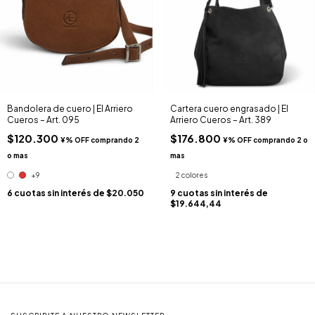
Bandolera de cuero | El Arriero
Cartera cuero engrasado | El
Cueros – Art. 095
Arriero Cueros – Art. 389
$120.300
$176.800
+9
2 colores
6
cuotas sin interés de
$20.050
9
cuotas sin interés de
$19.644,44