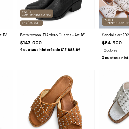
5% OFF
COMPRANDO 2 O MÁS
5% OFF
ENVÍO GRATIS
COMPRANDO 2 O 
. 116
Bota texana | El Arriero Cueros – Art. 181
Sandalia art 202
$143.000
$84.900
9
cuotas sin interés de
$15.888,89
2 colores
3
cuotas sin in