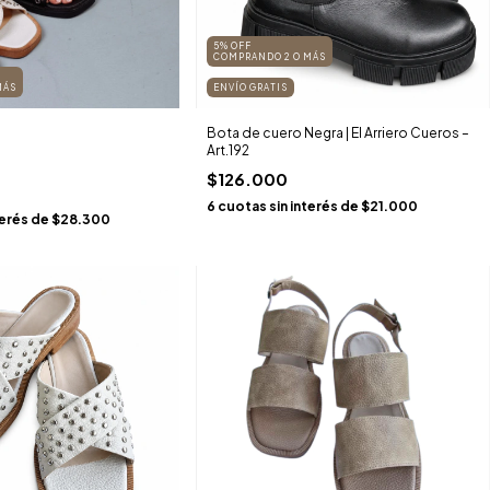
5% OFF
COMPRANDO 2 O MÁS
MÁS
ENVÍO GRATIS
Bota de cuero Negra | El Arriero Cueros –
Art.192
$126.000
6
cuotas sin interés de
$21.000
terés de
$28.300