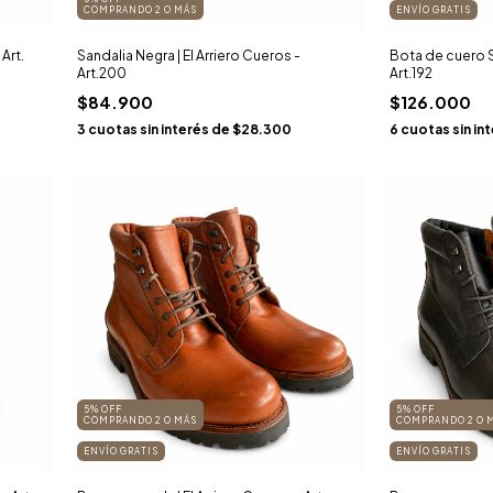
COMPRANDO 2 O MÁS
ENVÍO GRATIS
 Art.
Sandalia Negra | El Arriero Cueros -
Bota de cuero Su
Art.200
Art.192
$84.900
$126.000
3
cuotas sin interés de
$28.300
6
cuotas sin in
5% OFF
5% OFF
COMPRANDO 2 O MÁS
COMPRANDO 2 O 
ENVÍO GRATIS
ENVÍO GRATIS