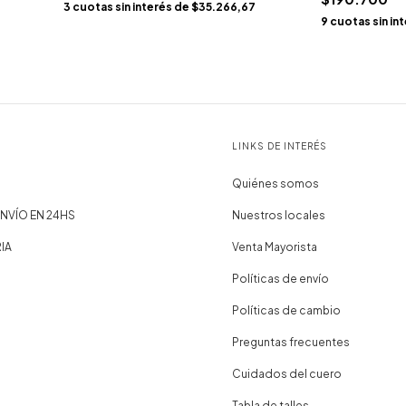
3
cuotas sin interés de
$35.266,67
9
cuotas sin in
LINKS DE INTERÉS
Quiénes somos
NVÍO EN 24HS
Nuestros locales
IA
Venta Mayorista
Políticas de envío
Políticas de cambio
Preguntas frecuentes
Cuidados del cuero
Tabla de talles