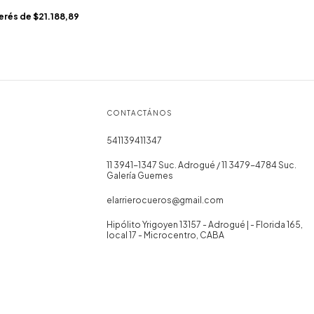
terés de
$21.188,89
CONTACTÁNOS
541139411347
11 3941-1347 Suc. Adrogué / 11 3479-4784 Suc.
Galería Guemes
elarrierocueros@gmail.com
Hipólito Yrigoyen 13157 - Adrogué | - Florida 165,
local 17 - Microcentro, CABA