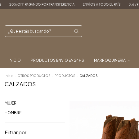
POR TRANSFERENCIA
ENVÍOS A TODO EL PAÍS
3, 6 y 9 CUOTAS SIN INTERES
INICIO
PRODUCTOS ENVÍO EN 24HS
MARROQUINERIA
Inicio
.
OTROS PRODUCTOS
.
PRODUCTOS
.
CALZADOS
CALZADOS
MUJER
HOMBRE
Filtrar por