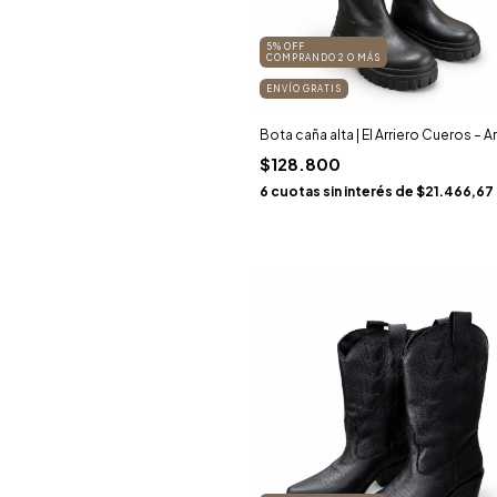
5% OFF
COMPRANDO 2 O MÁS
ENVÍO GRATIS
Bota caña alta | El Arriero Cueros – Art
$128.800
6
cuotas sin interés de
$21.466,67