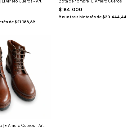
El Arriero Cueros – Art.
Bota de hombre | El Arriero Cueros
$184.000
9
cuotas sin interés de
$20.444,44
terés de
$21.188,89
 El Arriero Cueros – Art.