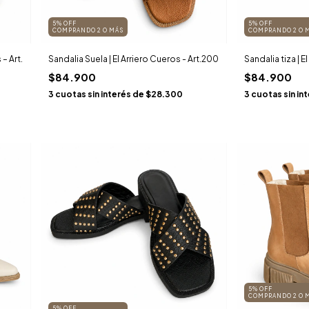
5% OFF
5% OFF
COMPRANDO 2 O MÁS
COMPRANDO 2 O 
– Art.
Sandalia Suela | El Arriero Cueros - Art.200
Sandalia tiza | E
$84.900
$84.900
3
cuotas sin interés de
$28.300
3
cuotas sin in
5% OFF
COMPRANDO 2 O 
5% OFF