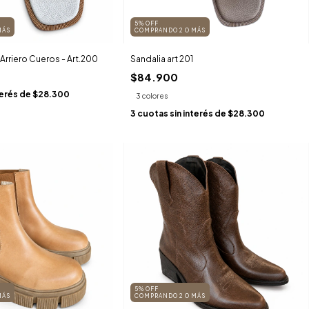
5% OFF
MÁS
COMPRANDO 2 O MÁS
l Arriero Cueros - Art.200
Sandalia art 201
$84.900
terés de
$28.300
3 colores
3
cuotas sin interés de
$28.300
5% OFF
MÁS
COMPRANDO 2 O MÁS