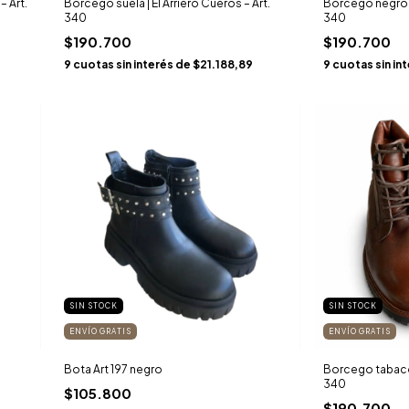
– Art.
Borcego suela | El Arriero Cueros – Art.
Borcego negro | 
340
340
$190.700
$190.700
9
cuotas sin interés de
$21.188,89
9
cuotas sin in
SIN STOCK
SIN STOCK
ENVÍO GRATIS
ENVÍO GRATIS
Bota Art 197 negro
Borcego tabaco |
340
$105.800
$190.700