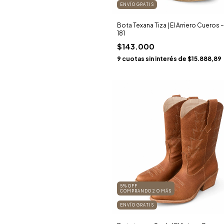
ENVÍO GRATIS
Bota Texana Tiza | El Arriero Cueros –
181
$143.000
9
cuotas sin interés de
$15.888,89
5% OFF
COMPRANDO 2 O MÁS
ENVÍO GRATIS