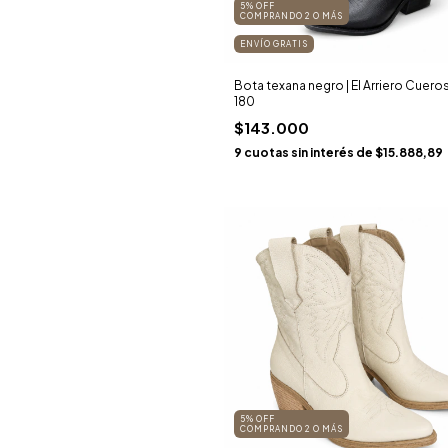
5% OFF
COMPRANDO 2 O MÁS
ENVÍO GRATIS
Bota texana negro | El Arriero Cueros 
180
$143.000
9
cuotas sin interés de
$15.888,89
5% OFF
COMPRANDO 2 O MÁS