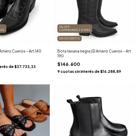
5% OFF
MÁS
COMPRANDO 2 O MÁS
ENVÍO GRATIS
 Arriero Cueros – Art.140
Bota texana negra | El Arriero Cueros – Art.
190
$146.600
terés de
$37.733,33
9
cuotas sin interés de
$16.288,89