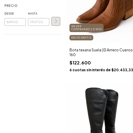
PRECIO
DESDE
HASTA
5% OFF
COMPRANDO 2 O MÁS
ENVÍO GRATIS
Bota texana Suela | El Arriero Cueros 
160
$122.600
6
cuotas sin interés de
$20.433,3