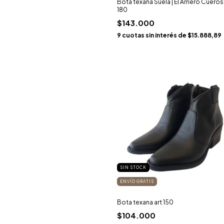
Bota texana Suela | El Arriero Cueros 
180
$143.000
9
cuotas sin interés de
$15.888,89
SIN STOCK
ENVÍO GRATIS
Bota texana art 150
$104.000