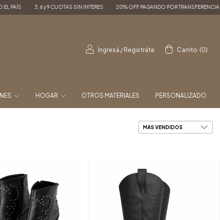
TAS SIN INTERES
20% OFF PAGANDO POR TRANSFERENCIA
ENVÍOS A TODO EL P
Ingresá
/
Registráte
Carrito
(
0
)
ONES
HOGAR
OTROS MATERIALES
PERSONALIZADO