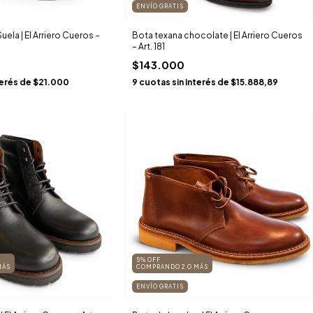
ENVÍO GRATIS
ela | El Arriero Cueros –
Bota texana chocolate | El Arriero Cueros
– Art. 181
$143.000
terés de
$21.000
9
cuotas sin interés de
$15.888,89
5% OFF
MÁS
COMPRANDO 2 O MÁS
ENVÍO GRATIS