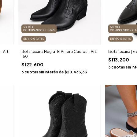
5% OFF
5% OFF
COMPRANDO 2 O MÁS
COMPRANDO 2 O 
ENVÍO GRATIS
ENVÍO GRATIS
– Art.
Bota texana Negra | El Arriero Cueros – Art.
Bota texana | El
160
$113.200
$122.600
3
cuotas sin in
3
6
cuotas sin interés de
$20.433,33