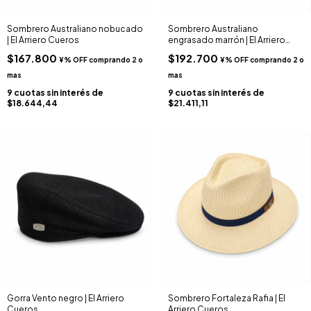
Sombrero Australiano nobucado
Sombrero Australiano
| El Arriero Cueros
engrasado marrón | El Arriero
Cueros
$167.800
$192.700
9
cuotas sin interés de
9
cuotas sin interés de
$18.644,44
$21.411,11
Gorra Vento negro | El Arriero
Sombrero Fortaleza Rafia | El
Cueros
Arriero Cueros