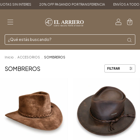
N INTERES
20% OFF PAGANDO POR TRANSFERENCIA
ENVÍOS A TODO EL PAÍS
0
Inicio
.
ACCESORIOS
.
SOMBREROS
SOMBREROS
FILTRAR