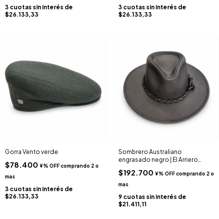
3
cuotas sin interés de
3
cuotas sin interés de
$26.133,33
$26.133,33
Gorra Vento verde
Sombrero Australiano
engrasado negro | El Arriero
$78.400
Cueros
$192.700
3
cuotas sin interés de
$26.133,33
9
cuotas sin interés de
$21.411,11