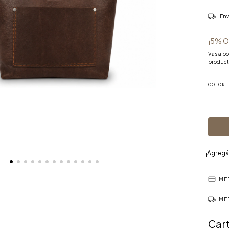
Env
¡5% O
Vas a p
product
COLOR
¡Agregá
ME
ME
Cart