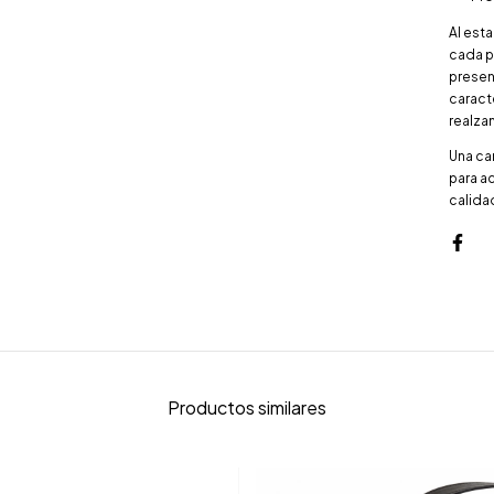
Al est
cada pi
presen
caracte
realzan
Una car
para a
calidad
Productos similares