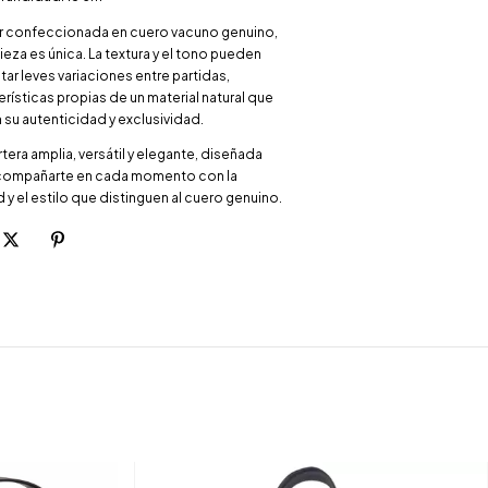
ar confeccionada en cuero vacuno genuino,
eza es única. La textura y el tono pueden
tar leves variaciones entre partidas,
rísticas propias de un material natural que
 su autenticidad y exclusividad.
tera amplia, versátil y elegante, diseñada
compañarte en cada momento con la
 y el estilo que distinguen al cuero genuino.