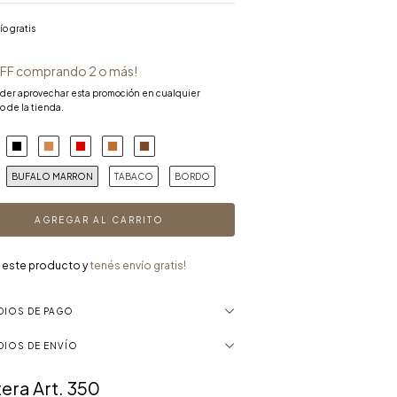
ío gratis
FF comprando 2 o más!
oder aprovechar esta promoción en cualquier
o de la tienda.
BUFALO MARRON
TABACO
BORDO
 este producto y
tenés envío gratis!
DIOS DE PAGO
DIOS DE ENVÍO
era Art. 350