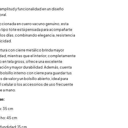
, amplitud y funcionalidad en un diseño
ral.
cionada en cuero vacuno genuino, esta
a tipo tote está pensada para acompañarte
los días, combinando elegancia, resistencia
icidad.
rtura con cierre metálico brinda mayor
dad, mientras que el interior, completamente
o en tela gross, ofrece una excelente
ación y mayor durabilidad. Además, cuenta
bolsillo interno con cierre para guardar tus
 de valor y un bolsillo abierto, ideal para
el celular o los accesorios de uso frecuente
e a mano.
as:
o: 35 cm
ho: 45 cm
fundidad: 15 cm