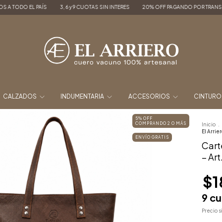
3, 6 y 9 CUOTAS SIN INTERES
20% OFF PAGANDO POR TRANSFERENCIA
ENVÍOS
CALZADOS
INDUMENTARIA
ACCESORIOS
CINTUR
5% OFF
COMPRANDO 2 O MÁS
Inicio
.
El Arrie
ENVÍO GRATIS
Carte
– Art
$1
9
cu
Precio 