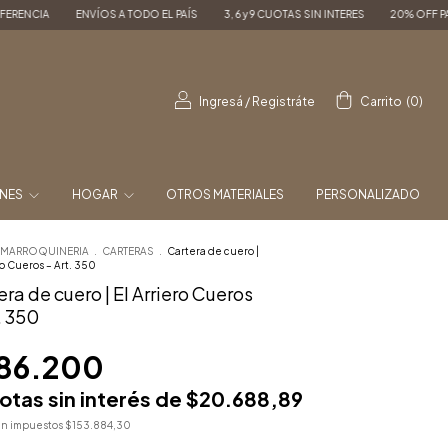
 A TODO EL PAÍS
3, 6 y 9 CUOTAS SIN INTERES
20% OFF PAGANDO POR TRANSF
Ingresá
/
Registráte
Carrito
(
0
)
ONES
HOGAR
OTROS MATERIALES
PERSONALIZADO
MARROQUINERIA
.
CARTERAS
.
Cartera de cuero |
ro Cueros – Art. 350
ra de cuero | El Arriero Cueros
. 350
86.200
otas sin interés de
$20.688,89
sin impuestos
$153.884,30