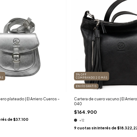
5% OFF
ÁS
COMPRANDO 2 O MÁS
ENVÍO GRATIS
ro plateado | El Arriero Cueros –
Cartera de cuero vacuno | El Arriero
040
$164.900
erés de
$37.100
+12
9
cuotas sin interés de
$18.322,2