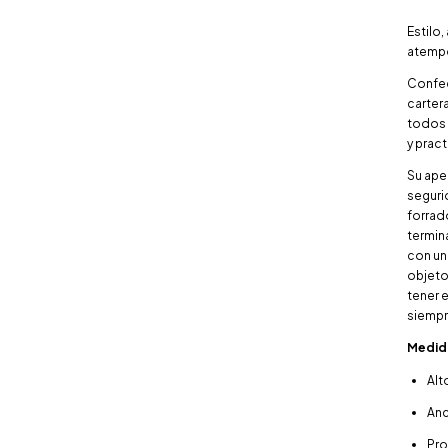
Estilo
atempo
Confec
carter
todos 
y pract
Su ape
seguri
forrad
termin
con un 
objetos
tener 
siempr
Medid
Alt
Anc
Pro