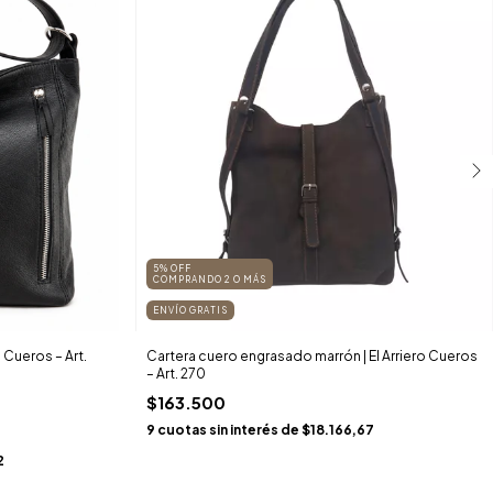
5% OFF
COMPRANDO 2 O MÁS
ENVÍO GRATIS
 Cueros – Art.
Cartera cuero engrasado marrón | El Arriero Cueros
– Art. 270
$163.500
9
cuotas sin interés de
$18.166,67
2