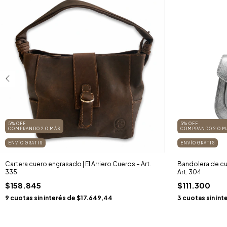
5% OFF
5% OFF
COMPRANDO 2 O MÁS
COMPRANDO 2 O M
ENVÍO GRATIS
ENVÍO GRATIS
Cartera cuero engrasado | El Arriero Cueros – Art.
Bandolera de cue
335
Art. 304
$158.845
$111.300
9
cuotas sin interés de
$17.649,44
3
cuotas sin int