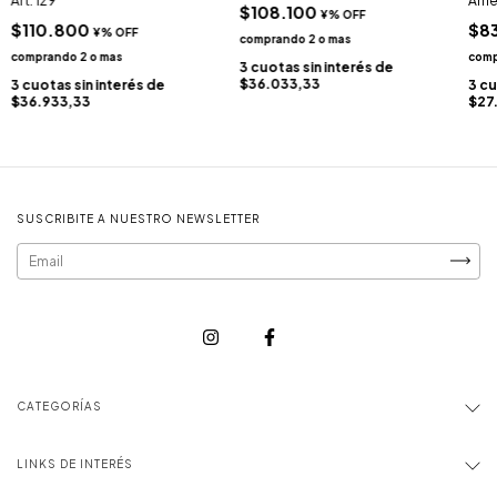
Art. 129
Arri
$108.100
$110.800
$8
3
cuotas sin interés de
$36.033,33
3
cuotas sin interés de
3
cu
$36.933,33
$27
SUSCRIBITE A NUESTRO NEWSLETTER
CATEGORÍAS
LINKS DE INTERÉS