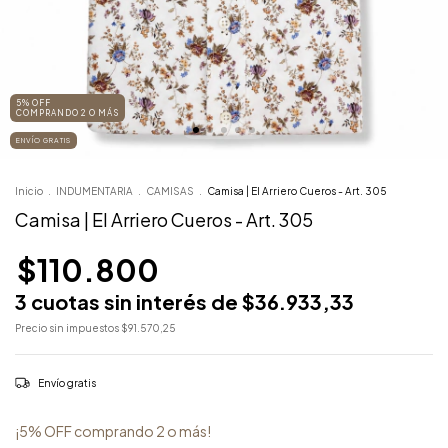
5% OFF
COMPRANDO 2 O MÁS
ENVÍO GRATIS
Inicio
.
INDUMENTARIA
.
CAMISAS
.
Camisa | El Arriero Cueros - Art. 305
Camisa | El Arriero Cueros - Art. 305
$110.800
3
cuotas sin interés de
$36.933,33
Precio sin impuestos
$91.570,25
Envío gratis
¡5% OFF comprando 2 o más!