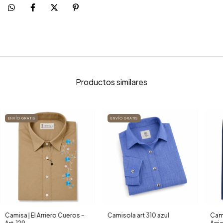
Productos similares
ENVÍO GRATIS
ENVÍO GRATIS
Camisa | El Arriero Cueros –
Camisola art 310 azul
Cami