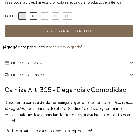
Vas a poder aprovechar esta promoción en cualquier producto de la tienda.
S
M
L
XL
XXL
TALLE
¡Agregá este producto y
tenés envío gratis!
MEDIOS DE PAGO
MEDIOS DE ENVÍO
Camisa Art. 305 – Elegancia y Comodidad
Descubrí la
camisa de dama manga larga
confeccionada en
tela poplin
de algodón
, ideal para todo el año. Su diseño clásico y femenino
realza cualquier look, brindando frescura y suavidad al contacto con
la piel.
¡Perfecta para tu día a día o eventos especiales!