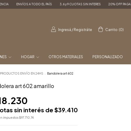
 TODO EL PAÍS
3, 6 y 9 CUOTAS SIN INTERES
20% OFF PAGANDO POR TRANSFER
Ingresá
/
Registráte
Carrito
(
0
)
ONES
HOGAR
OTROS MATERIALES
PERSONALIZADO
PRODUCTOS ENVÍO EN 24HS
.
Bandolera art 602
olera art 602 amarillo
18.230
otas sin interés de
$39.410
sin impuestos
$97.710,74