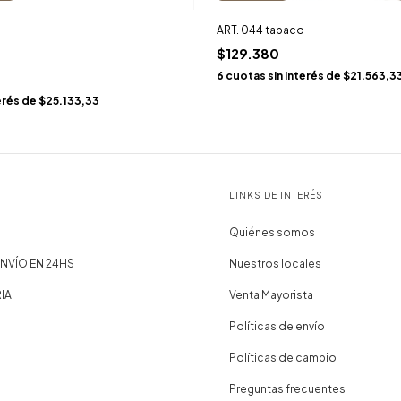
ART. 044 tabaco
$129.380
6
cuotas sin interés de
$21.563,3
erés de
$25.133,33
LINKS DE INTERÉS
Quiénes somos
NVÍO EN 24HS
Nuestros locales
IA
Venta Mayorista
Políticas de envío
Políticas de cambio
Preguntas frecuentes