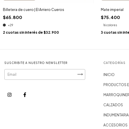
Billetera de cuero | El Arriero Cueros
Mate imperial
$65.800
$75.400
+29
16 colores
2
cuotas sin interés de
$32.900
3
cuotas sin int
SUSCRIBITE A NUESTRO NEWSLETTER
CATEGORÍAS
INICIO
PRODUCTOS E
MARROQUINER
CALZADOS
INDUMENTARIA
ACCESORIOS