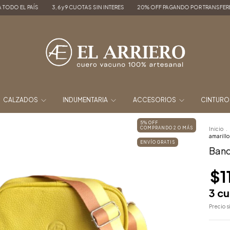
, 6 y 9 CUOTAS SIN INTERES
20% OFF PAGANDO POR TRANSFERENCIA
ENVÍOS A
CALZADOS
INDUMENTARIA
ACCESORIOS
CINTUR
5% OFF
COMPRANDO 2 O MÁS
Inicio
.
amarillo
ENVÍO GRATIS
Band
$1
3
cu
Precio 