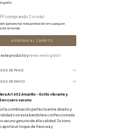
ío gratis
FF comprando 2 o más!
oder aprovechar esta promoción en cualquier
o de la tienda.
 este producto y
tenés envío gratis!
DIOS DE PAGO
DIOS DE ENVÍO
era Art 602 Amarillo – Estilo vibrante y
d en cuero vacuno
rí la combinación perfecta entre diseño y
nalidad con esta bandolera confeccionada
ro vacuno genuino
de alta calidad. Su tono
lo aporta un toque de frescura y