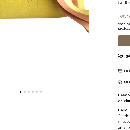
Env
¡5% O
Vas a p
product
¡Agregá
ME
ME
Bandol
calida
Descub
funcio
en
cue
amaril