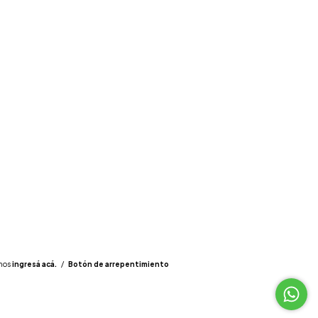
mos
ingresá acá.
/
Botón de arrepentimiento