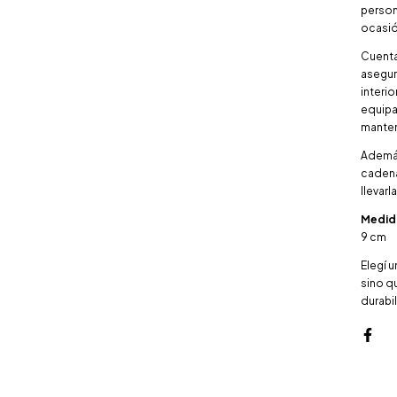
persona
ocasió
Cuenta
asegur
interio
equipa
manten
Además
cadena
llevarl
Medid
9 cm
Elegí 
sino qu
durabi