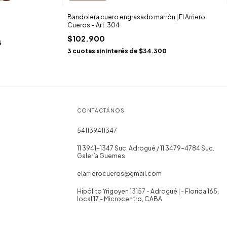
Bandolera cuero engrasado marrón | El Arriero
Cueros – Art. 304
$102.900
3
3
cuotas sin interés de
$34.300
CONTACTÁNOS
541139411347
11 3941-1347 Suc. Adrogué / 11 3479-4784 Suc.
Galería Guemes
elarrierocueros@gmail.com
Hipólito Yrigoyen 13157 - Adrogué | - Florida 165,
local 17 - Microcentro, CABA