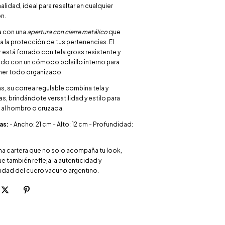
lidad, ideal para resaltar en cualquier
n.
 con una
apertura con cierre metálico
que
a la protección de tus pertenencias. El
r está forrado con tela gross resistente y
do con un cómodo bolsillo interno para
er todo organizado.
, su correa regulable combina tela y
s, brindándote versatilidad y estilo para
a al hombro o cruzada.
as:
- Ancho: 21 cm - Alto: 12 cm - Profundidad:
una cartera que no solo acompaña tu look,
e también refleja la autenticidad y
lidad del cuero vacuno argentino.