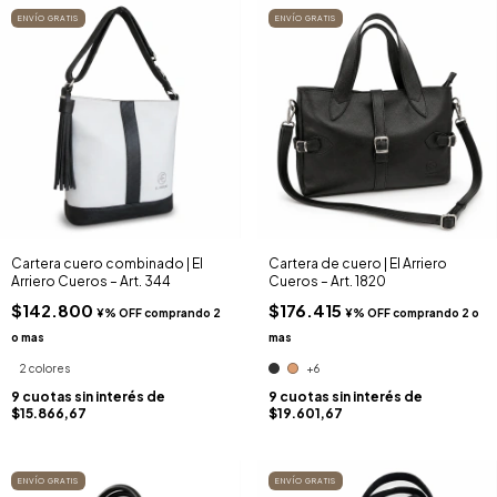
ENVÍO GRATIS
ENVÍO GRATIS
Cartera cuero combinado | El
Cartera de cuero | El Arriero
Arriero Cueros – Art. 344
Cueros – Art. 1820
$142.800
$176.415
2 colores
+6
9
cuotas sin interés de
9
cuotas sin interés de
$15.866,67
$19.601,67
ENVÍO GRATIS
ENVÍO GRATIS