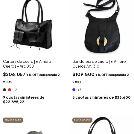
Cartera de cuero | El Arriero
Bandolera de cuero | El Arriero
Cueros – Art. 058
Cueros Art. 310
$206.057
$109.800
+2
+3
9
cuotas sin interés de
3
cuotas sin interés de
$36.600
$22.895,22
ENVÍO GRATIS
ENVÍO GRATIS