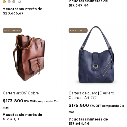
9
cuotas sin interés de
+2
$17.649,44
9
cuotas sin interés de
$20.666,67
ENVÍO GRATIS
ENVÍO GRATIS
Cartera art 061 Cobre
Cartera de cuero | El Arriero
Cueros – Art. 272
$173.800
$176.800
9
cuotas sin interés de
$19.311,11
9
cuotas sin interés de
$19.644,44