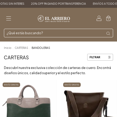
ES
20% OFF PAGANDO POR TRANSFERENCIA
ENVÍOS A TODO EL PAÍS
3, 6 y
0
Inicio
.
CARTERAS
.
BANDOLERAS
CARTERAS
FILTRAR
Descubrí nuestra exclusiva colección de carteras de cuero. Encontrá
diseños únicos, calidad superior y el estilo perfecto.
ENVÍO GRATIS
ENVÍO GRATIS