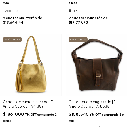
2 colores
+3
9
cuotas sin interés de
9
cuotas sin interés de
$19.644,44
$19.777,78
ENVÍO GRATIS
ENVÍO GRATIS
Cartera de cuero platinado | El
Cartera cuero engrasado | El
Arriero Cueros – Art. 389
Arriero Cueros – Art. 335
$186.000
$158.845