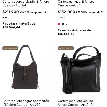
Cartera cuero grabado | El Arriero
Cartera gamuza | El Arriero
Cueros – Art. 361
Cueros – Art. 041
$211.900
$152.000
9
cuotas sin interés de
+1
$23.544,44
9
cuotas sin interés de
$16.888,89
ENVÍO GRATIS
ENVÍO GRATIS
Cartera cuero engrasado marrón
Cartera de cuero vacuno | El
| El Arriero Cueros – Art. 270
Arriero Cueros – Art. 040