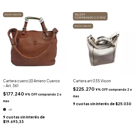
ENVÍO GRATIS
5% OFF
COMPRANDO 2 O MÁS
ENVÍO GRATIS
Cartera cuero | El Arriero Cueros
Cartera art 035 Vison
– Art. 361
$225.270
$177.240
9
cuotas sin interés de
$25.030
+6
9
cuotas sin interés de
$19.693,33