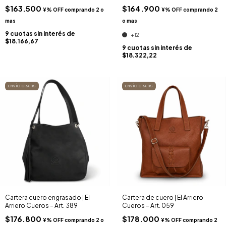
$163.500
$164.900
9
cuotas sin interés de
+12
$18.166,67
9
cuotas sin interés de
$18.322,22
ENVÍO GRATIS
ENVÍO GRATIS
Cartera cuero engrasado | El
Cartera de cuero | El Arriero
Arriero Cueros – Art. 389
Cueros – Art. 059
$176.800
$178.000